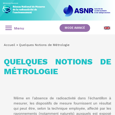
Panneau de gestion des cookies
Aller
au
contenu
principal
RÉSEAU
NATIONAL
Menu
MODE AVANCÉ
NAVIGATION
DE
PRINCIPALE
Accueil
Quelques Notions de Métrologie
MESURES
FIL
D'ARIANE
DE
QUELQUES NOTIONS DE
ASIDE
MENU
LA
MÉTROLOGIE
RADIOACTIVITÉ
DE
L'ENVIRONNEMENT
Même en l’absence de radioactivité dans l’échantillon à
mesurer, les dispositifs de mesure fournissent un résultat
qui peut être, selon la technique employée, affecté par les
rayonnements (notamment naturels) auxquels est exposé