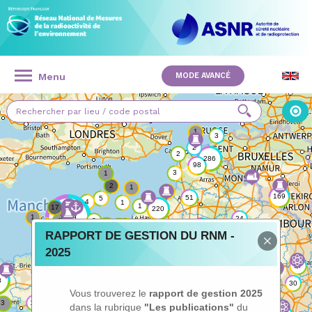
Panneau de gestion des cookies
Aller
au
contenu
principal
RÉSEAU
NATIONAL
Menu
MODE AVANCÉ
NAVIGATION
DE
PRINCIPALE
MESURES
DE
LA
RADIOACTIVITÉ
DE
RAPPORT DE GESTION DU RNM -
2025
L'ENVIRONNEMENT
Vous trouverez le
rapport de gestion 2025
dans la rubrique
"Les publications"
du