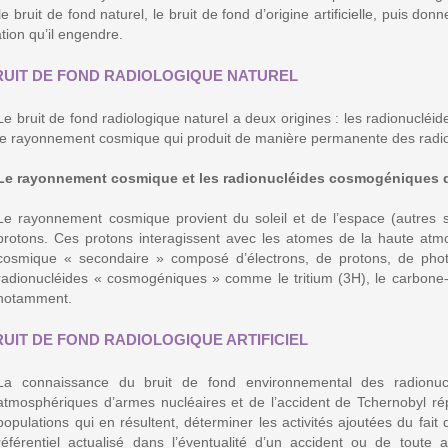
 le bruit de fond naturel, le bruit de fond d’origine artificielle, puis do
tion qu’il engendre.
RUIT DE FOND RADIOLOGIQUE NATUREL
Le bruit de fond radiologique naturel a deux origines : les radionucléid
le rayonnement cosmique qui produit de manière permanente des rad
Le rayonnement cosmique et les radionucléides cosmogéniques 
Le rayonnement cosmique provient du soleil et de l’espace (autres so
protons. Ces protons interagissent avec les atomes de la haute at
cosmique « secondaire » composé d’électrons, de protons, de phot
radionucléides « cosmogéniques » comme le tritium (3H), le carbone-
notamment.
RUIT DE FOND RADIOLOGIQUE ARTIFICIEL
La connaissance du bruit de fond environnemental des radionuclé
atmosphériques d’armes nucléaires et de l’accident de Tchernobyl rép
populations qui en résultent, déterminer les activités ajoutées du fait 
référentiel actualisé dans l’éventualité d’un accident ou de toute