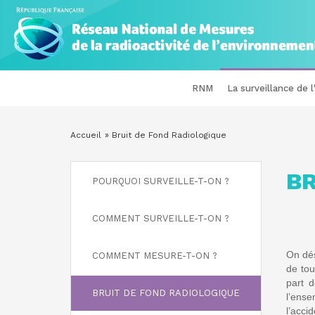
Panneau de gestion des cookies
Aller
au
contenu
principal
RÉSEAU
NAVIGATION
RNM
La surveillance de 
NATIONAL
PRINCIPALE
DE
Accueil
Bruit de Fond Radiologique
FIL
MESURES
D'ARIANE
BR
ASIDE
DE
POURQUOI SURVEILLE-T-ON ?
MENU
LA
COMMENT SURVEILLE-T-ON ?
RADIOACTIVITÉ
On dé
COMMENT MESURE-T-ON ?
DE
de tou
part d
L'ENVIRONNEMENT
BRUIT DE FOND RADIOLOGIQUE
l’ense
l’acci