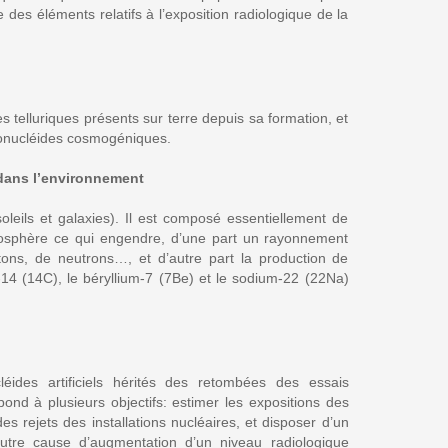
nne des éléments relatifs à l’exposition radiologique de la
es telluriques présents sur terre depuis sa formation, et
ionucléides cosmogéniques.
dans l’environnement
leils et galaxies). Il est composé essentiellement de
mosphère ce qui engendre, d’une part un rayonnement
ons, de neutrons…, et d’autre part la production de
14 (14C), le béryllium-7 (7Be) et le sodium-22 (22Na)
ides artificiels hérités des retombées des essais
ond à plusieurs objectifs: estimer les expositions des
des rejets des installations nucléaires, et disposer d’un
 autre cause d’augmentation d’un niveau radiologique